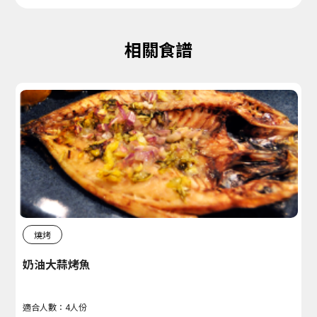
相關食譜
燒烤
奶油大蒜烤魚
適合人數：4人份