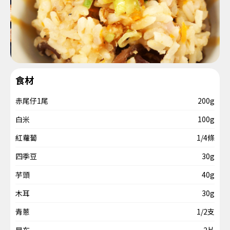
食材
赤尾仔1尾
200g
白米
100g
紅蘿蔔
1/4條
四季豆
30g
芋頭
40g
木耳
30g
青蔥
1/2支
昆布
2片