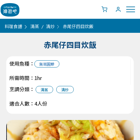
料理食譜
清蒸
清炒
赤尾仔四目炊飯
赤尾仔四目炊飯
使用魚種：
無斑圓鰺
所需時間：1hr
烹調分類：
清蒸
清炒
適合人數：4人份