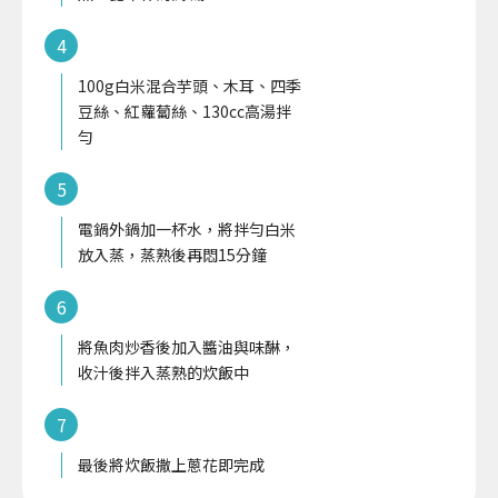
4
100g白米混合芋頭、木耳、四季
豆絲、紅蘿蔔絲、130cc高湯拌
勻
5
電鍋外鍋加一杯水，將拌勻白米
放入蒸，蒸熟後再悶15分鐘
6
將魚肉炒香後加入醬油與味醂，
收汁後拌入蒸熟的炊飯中
7
最後將炊飯撒上蔥花即完成