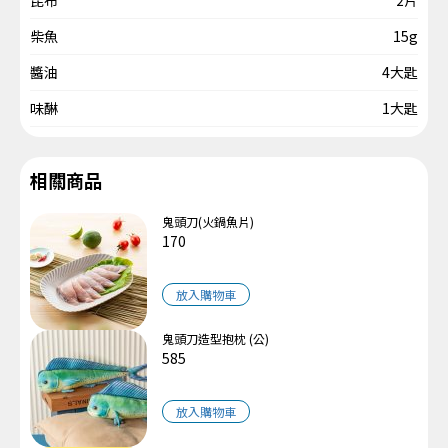
柴魚
15g
醬油
4大匙
味醂
1大匙
相關商品
鬼頭刀(火鍋魚片)
170
放入購物車
鬼頭刀造型抱枕 (公)
585
放入購物車