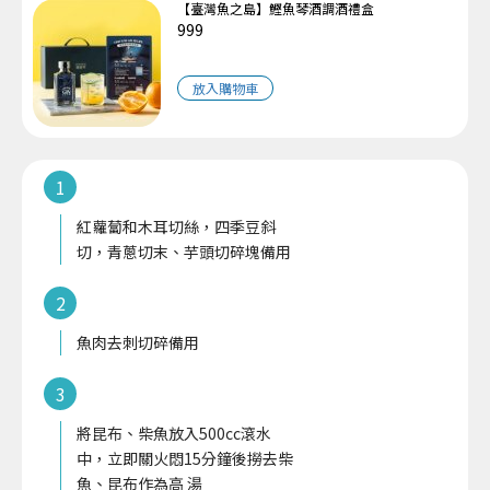
【臺灣魚之島】鰹魚琴酒調酒禮盒
999
放入購物車
1
紅蘿蔔和木耳切絲，四季豆斜
切，青蔥切末、芋頭切碎塊備用
2
魚肉去刺切碎備用
3
將昆布、柴魚放入500cc滾水
中，立即關火悶15分鐘後撈去柴
魚、昆布作為高 湯