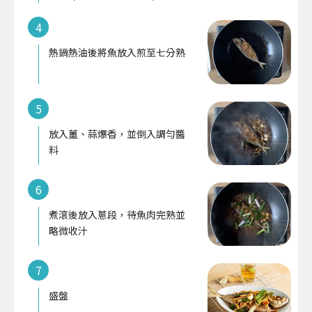
4
熱鍋熱油後將魚放入煎至七分熟
5
放入薑、蒜爆香，並倒入調勻醬
料
6
煮滾後放入蔥段，待魚肉完熟並
略微收汁
7
盛盤