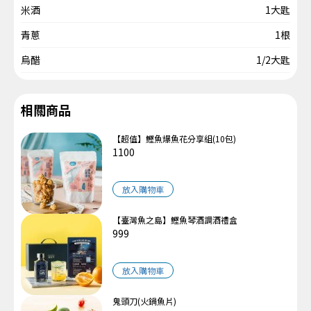
米酒
1大匙
青蔥
1根
烏醋
1/2大匙
相關商品
【超值】鰹魚爆魚花分享組(10包)
1100
放入購物車
【臺灣魚之島】鰹魚琴酒調酒禮盒
999
放入購物車
鬼頭刀(火鍋魚片)