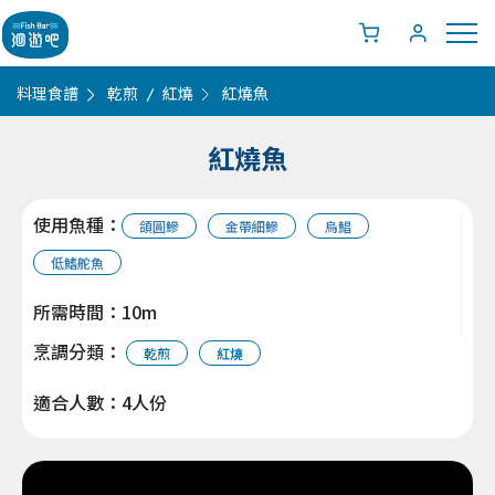
料理食譜
乾煎
紅燒
紅燒魚
紅燒魚
使用魚種：
頜圓鰺
金帶細鰺
烏鯧
低鰭舵魚
所需時間：10m
烹調分類：
乾煎
紅燒
適合人數：4人份