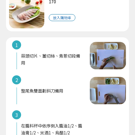
170
放入購物車
1
蒜頭切片、薑切絲、青蔥切段備
用
2
整尾魚雙面劃斜刀備用
3
在醬料杯中依序倒入醬油1/2、醬
油膏1/2、米酒1、烏醋1/2