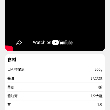
食材
目孔整尾魚
200g
醬油
1/2大匙
蒜頭
3瓣
醬油膏
1/2大匙
薑
1塊